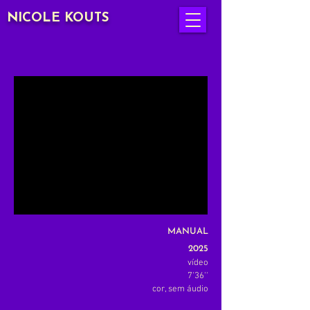
NICOLE KOUTS
MANUAL
2025
vídeo
7'36''
cor, sem áudio